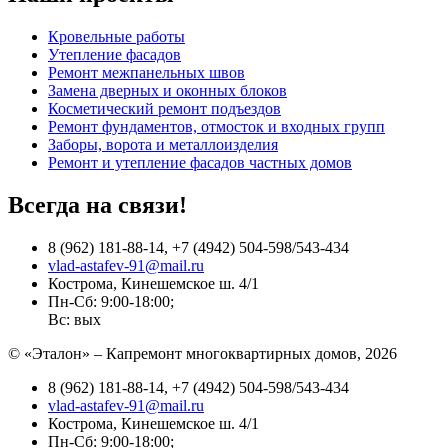
Кровельные работы
Утепление фасадов
Ремонт межпанельных швов
Замена дверных и оконных блоков
Косметический ремонт подъездов
Ремонт фундаментов, отмосток и входных групп
Заборы, ворота и металлоизделия
Ремонт и утепление фасадов частных домов
Всегда на связи!
8 (962) 181-88-14, +7 (4942) 504-598/543-434
vlad-astafev-91@mail.ru
Кострома, Кинешемское ш. 4/1
Пн-Сб: 9:00-18:00;
Вс: вых
© «Эталон» – Капремонт многоквартирных домов, 2026
8 (962) 181-88-14, +7 (4942) 504-598/543-434
vlad-astafev-91@mail.ru
Кострома, Кинешемское ш. 4/1
Пн-Сб: 9:00-18:00;